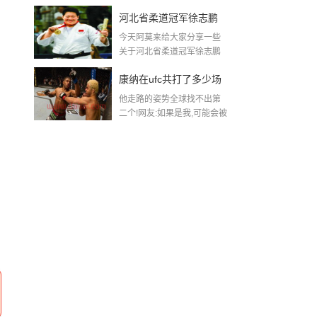
条件?...
不太提自己当年勇?
河北省柔道冠军徐志鹏
今天阿莫来给大家分享一些
2008年奥运中国冠军的
关于河北省柔道冠军徐志鹏
2008年奥运中国冠...
具体事例 5个就够了
康纳在ufc共打了多少场
他走路的姿势全球找不出第
比赛,ufc钻石有哪些场数
二个!网友:如果是我,可能会被
打死...
字赛