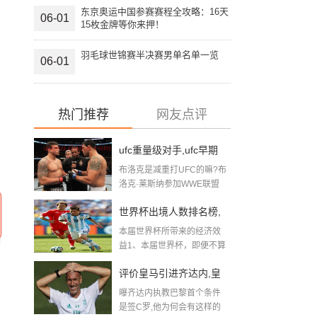
东京奥运中国参赛赛程全攻略：16天
06-01
15枚金牌等你来押！
羽毛球世锦赛半决赛男单名单一览
06-01
热门推荐
网友点评
ufc重量级对手,ufc早期
布洛克是减重打UFC的嘛?布
靠大布吗
洛克·莱斯纳参加WWE联盟
是...
世界杯出境人数排名榜,
本届世界杯所带来的经济效
梅西不慌了,心里凉透了,
益1、本届世界杯，即便不算
票务收...
但国人还是都去俄罗斯
评价皇马引进齐达内,皇
旅游了
曝齐达内执教巴黎首个条件
马的那个主帅齐达内,是
是签C罗,他为何会有这样的