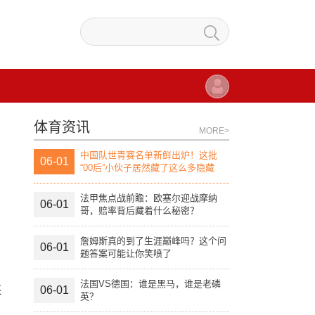
体育资讯
MORE>
中国队世青赛名单新鲜出炉！这批
06-01
“00后”小伙子居然藏了这么多隐藏
款？
法甲焦点战前瞻：欧塞尔迎战摩纳
06-01
哥，赔率背后藏着什么秘密？
詹姆斯真的到了生涯巅峰吗？这个问
06-01
题答案可能让你笑喷了
法国VS德国：谁是黑马，谁是老磷
还
06-01
英？