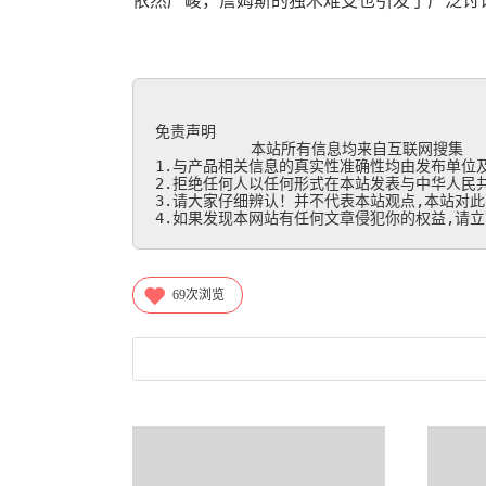
依然严峻，詹姆斯的独木难支也引发了广泛讨
免责声明

           本站所有信息均来自互联网搜集

1.与产品相关信息的真实性准确性均由发布单位及
2.拒绝任何人以任何形式在本站发表与中华人民共
3.请大家仔细辨认！并不代表本站观点,本站对此
4.如果发现本网站有任何文章侵犯你的权益,请立刻联
69
次浏览