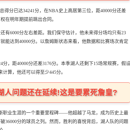
得分已达34241分，在NBA史上高居第三位，距40000分还差
他有权在明年期提前跳出合同。
分还有6000分左右差距。我们保守估计，他未来得分场均只有23
就能达到40000分。以詹姆斯状态来看，他数据和比赛场次肯定
24分，距40000分还差3176分。本季湖人还剩下15场常规赛，假
来计算，他还可以得至少445分。
夜,湖人问题还在延续!这是要累死詹皇?
斯职业生涯的一个重要里程碑——他超越了马龙，成为历史上最
打破36000分的球员之列。然而，胜利的喜悦背后，湖人队的问题