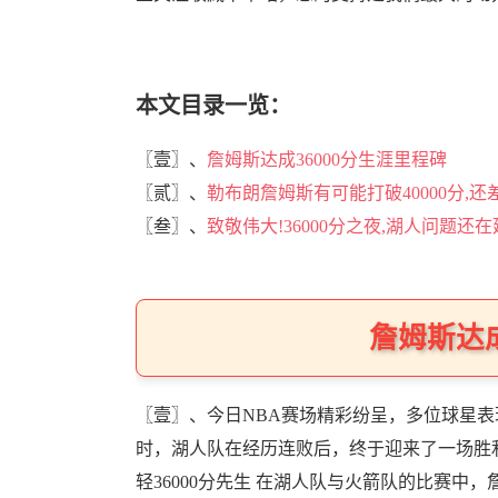
本文目录一览：
〖壹〗、
詹姆斯达成36000分生涯里程碑
〖贰〗、
勒布朗詹姆斯有可能打破40000分,还
〖叁〗、
致敬伟大!36000分之夜,湖人问题还
詹姆斯达成
〖壹〗、今日NBA赛场精彩纷呈，多位球星
时，湖人队在经历连败后，终于迎来了一场胜
轻36000分先生 在湖人队与火箭队的比赛中，