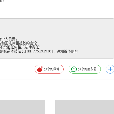
论。
个人负责，

和国法律相抵触的言论

不承担任何相关法律责任！

系本站站长[QQ:775191930]，通知给予删除
分享到微博
分享到朋友圈