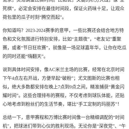
死棋”，必定会安排在最佳时间段，保证火药味十足，让观众
荷包里的瓜子时刻“腾空而起”。
你知道吗？2023-2024赛季的意甲，一些比赛还会结合地方特
色和文化氛围进行特别安排，比如“主题夜”，“老友记”重聚
赛，或者“节日狂欢赛”，就像是一场足球嘉年华，让你在吃瓜
的同时还能“嗨翻天”。
说到具体时间安排，像AC米兰主场的比赛，经常在北京时间
下午4点左右开战，方便早起“破粉”；尤文图斯的比赛也相
似，绝大多数都安排在晚上7点到9点之间，精准捕获“黄金闪
耀时间”。这些合理排布的赛程，不仅考虑到球队体能，还贴
心地考虑到粉丝们的生活节奏，堪比“手工定制的玛丽苏”！
总结一下，意甲赛程和万博比赛时间像一台精细调配的“时间
机”，把球迷们带到心仪的胜利现场。无论你是“深夜党”、“午