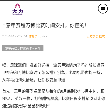
# 意甲赛程万博比赛时间安排，你懂的！
2025-10-15 22:50:54
体育资讯
daliai
已被浏览82次
意甲赛程万博比赛时间安排
嘿，足球迷们！准备好迎接一波意甲激情炮了吗？想知道意
甲赛程和万博比赛时间怎么排？别急，老司机带你捋一捋，
从车马炮到火箭炮，让你秒变意甲通！
首先，意甲的赛季通常是从每年的8月底到次年5月中旬，跟
NBA、英超一样，打得酣畅淋漓。比赛日程安排紧凑到让你
连追剧都觉得“星星都眨眼”！