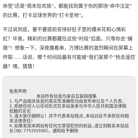
休党”还是“周末狂欢族”，都能找到属于你的那场“命中注定”
的比赛，打卡足球世界的“打卡圣地”。
不过说到底，要不要提前安排好肚子里的爆米花和心情彩
虹？毕竟，精彩的比赛都藏在这些“时段”后面，只等你去“捕
猎”！想象一下，深夜撸着串，万博比赛的激烈瞬间在屏幕上
炸裂……话说，哪个时间段最有可能被“我们家那个”抢走遥控
器？嘿，猜猜！
免责声明

           本站所有信息均来自互联网搜集

1.与产品相关信息的真实性准确性均由发布单位及个人负责，

2.拒绝任何人以任何形式在本站发表与中华人民共和国法律相
抵触的言论

3.请大家仔细辨认！并不代表本站观点,本站对此不承担任何相
关法律责任！

4.如果发现本网站有任何文章侵犯你的权益,请立刻联系本站站
长[QQ:775191930]，通知给予删除