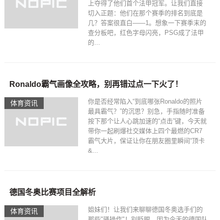
上夺得了他们首个法甲冠军。让我们直接
切入正题：他们在那个赛季的排名到底是
几？答案很直白——1。想象一下赛季末的
查分板吧，红色字母闪亮，PSG成了法甲
的...
Ronaldo霸气画像全攻略，别再错过点一下火了！
你是否经常陷入“到底哪张Ronaldo的照片
体育资讯
最具霸气？”的沉思？别急，手指随时准备
按下那个让人心跳加速的“点击”键，今天就
带你一起刷爆社交媒体上四个最燃的CR7
霸气大片，保证让你在朋友圈里瞬间“顶卡
&...
德国冬奥比赛项目全解析
姐妹们！让我们来聊聊德国冬奥选手们的
体育资讯
那些"骚操作"！别眨眼，因为今天的德国队