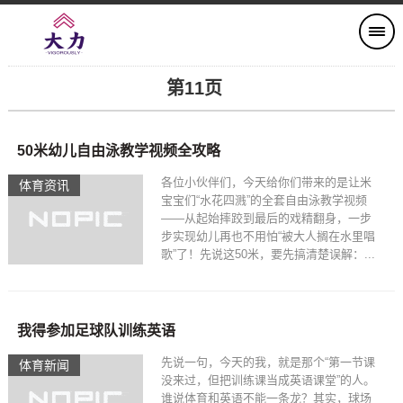
第11页
50米幼儿自由泳教学视频全攻略
各位小伙伴们，今天给你们带来的是让米
体育资讯
宝宝们“水花四溅”的全套自由泳教学视频
——从起始摔跤到最后的戏精翻身，一步
步实现幼儿再也不用怕“被大人搁在水里唱
歌”了！先说这50米，要先搞清楚误解：...
我得参加足球队训练英语
先说一句，今天的我，就是那个“第一节课
体育新闻
没来过，但把训练课当成英语课堂”的人。
谁说体育和英语不能一条龙？其实，球场