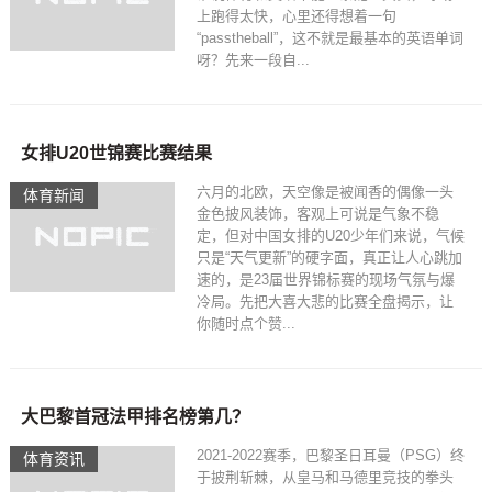
上跑得太快，心里还得想着一句
“passtheball”，这不就是最基本的英语单词
呀？先来一段自...
女排U20世锦赛比赛结果
六月的北欧，天空像是被闻香的偶像一头
体育新闻
金色披风装饰，客观上可说是气象不稳
定，但对中国女排的U20少年们来说，气候
只是“天气更新”的硬字面，真正让人心跳加
速的，是23届世界锦标赛的现场气氛与爆
冷局。先把大喜大悲的比赛全盘揭示，让
你随时点个赞...
大巴黎首冠法甲排名榜第几？
2021-2022赛季，巴黎圣日耳曼（PSG）终
体育资讯
于披荆斩棘，从皇马和马德里竞技的拳头