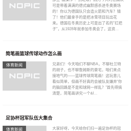
可是带着满满的德式幽默感杀进冬奥赛场
的！你以为德国队只会造火箭和汽车？错
了！他们最拿手的是把冰雪项目玩出花
来。德国在冬奥历史上可是出了名的"扛把
子"，从1928年就参加冬奥会了，这资...
简笔画篮球传球动作怎么画
兄弟们！今天咱们不聊NBA，不聊杜兰特
体育新闻
的胡子，也不聊詹姆斯的豪宅，咱们来点
接地气的——篮球传球简笔画！这玩意儿
看似简单，但画不好真的会被队友嫌弃“你
的脑回路是不是和球网一样乱？”首先得搞
清楚，简笔画讲究一个&l...
足协杯冠军队伍大集合
大家好呀，今天给你们扫一遍足协杯的冠
体育新闻