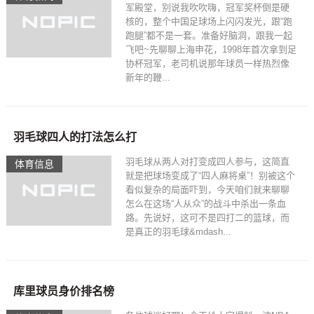
军殿堂，别说我吹吹嗨，冠军奖杯倒是硬
核的，整个中国足球场上闪闪发光，跟“跑
跑腿”都不是一套。准备好脑洞，跟我一起
飞吧~先聊聊上海申花，1998年首次拿到足
协杯冠军，老司机说那年球员一样热烈像
新年的鞭...
羽毛球四人的打法怎么打
羽毛球从两人对打变成四人参与，这简直
体育信息
就是把球场变成了“四人麻将桌”！别被这个
看似复杂的局面吓到，今天咱们就来聊聊
怎么在这场“人从众”的战斗中杀出一条血
路。先说好，这可不是四打二的篮球，而
是真正的羽毛球&mdash...
库里球员身价排名榜