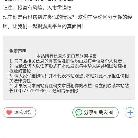
记住，投咨有风险，入市需谨慎！
现在你是否也遇到过类似的情况？ 欢迎在评论区分享你的经
历，让我们一起揭露黑平台的真面目！
免责声明

           本站所有信息均来自互联网搜集

1.与产品相关信息的真实性准确性均由发布单位及个人负责，

2.拒绝任何人以任何形式在本站发表与中华人民共和国法律相
抵触的言论

3.请大家仔细辨认！并不代表本站观点,本站对此不承担任何相
关法律责任！

4.如果发现本网站有任何文章侵犯你的权益,请立刻联系本站站
长[QQ:775191930]，通知给予删除
分享到朋友圈
104
次浏览