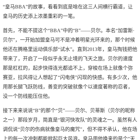
“皇马BBA”的故事，看看到底是啥在这三人间横行霸道，让
皇马的历史添上浓墨重彩的一笔。
首先，不能不提这个“BBA”中的“B”——贝尔。本名“加雷斯·
贝尔”，一开始加盟皇马可不是冲着明星光环来的，那个时候
他还在腾格里运动俱乐部“试水”。直到2013年，皇马掏钱把他
带来了，开启了一段似乎永无止境的飞天之旅。贝尔的速度
那是杠杠的，起步快得连光都追不上，穿梭在场上就像个弥
赛亚，拉风得让人想起了“闪电侠”闪现的快感。有多少次，他
用那长腿飞跃防线，善变的突破就像个以速度著称的忍者，
没一个防线能压住他。
接下来来说说“B”的那个“贝”——贝尔、贝蒂斯（贝尔的昵称
之一）那段岁月，简直是“银河快攻队”的灵魂之一。虽然有人
调侃说“贝尔的伤病就像皇马的魔咒”，但不得不承认，他在场
上的每一次冲刺都能掀起巨大风浪。皇马用他换来的是个“天