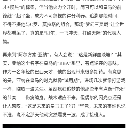
才+慢热”的标签，但当他火力全开时，简直可以和皇马的前
锋线平起平坐，成为不可忽视的得分利器。追溯那段时间，
不得不提他与C罗、莫拉塔的组合，那场“梦幻三叉戟”让全世
界都看呆了，真的是“贝尔，一飞冲天，打破天际”的代表人
物。
再来到“阿尔方索·亚纳”，有人会说：“这是新鲜血液嘛？”其
实，亚纳这个名字在皇马的“BBA”系里，有点逆袭的意味。
作为一名年轻的巴西天才，他的出现带来很多期待。有意思
的是，亚纳在皇马的时光就像“试用期”，进场几次就像打游戏
一样，赚取一波关注。虽然疯狂追梦的他那些年有点像“作死”
的节奏——伤病缠身，战术适应不来，但偶尔的闪光点还是
让人感叹：“这是未来的皇马王子吗？”毕竟，未来的事谁也说
不准，说不定那天他就突然爆发一波，成了接班人。