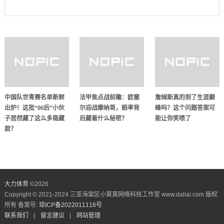
中国队世青赛名单新鲜
法甲焦点战前瞻：欧塞
詹姆斯真的到了生涯巅
出炉！这批“00后”小伙
尔迎战摩纳哥，赔率背
峰吗？这个问题答案可
子居然藏了这么多隐藏
后藏着什么秘密？
能让你笑喷了
款？
大力体育
©
2026
Copyright © 2021-2024 三亚海棠区小莫莫网络科技工作室 www.daliai.com 版权
所有 备案号:
琼ICP备2022011116号
联系我们
|
留言建议
|
网站管理