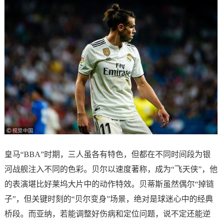
皇马“BBA”时期，三人虽各有特色，但都在不同时间段为银
河战舰注入不同的色彩。贝尔以速度著称，成为“飞天侠”，他
的表演堪比好莱坞大片中的动作特效。贝蒂斯虽然偶尔“掉链
子”，但关键时刻的“贝尔变身”场景，绝对是球迷心中的经典
桥段。而亚纳，若能调整好伤病和定位问题，说不定还能逆