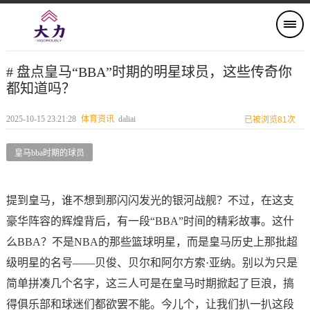
# 盘点皇马“BBA”时期的明星球员，这些传奇你
都知道吗？
2025-10-15 23:21:28
体育资讯
daliai
已被浏览81次
皇马bba时期的球员
提到皇马，谁不想到那闪闪发光的银河战舰？不过，在这支
豪华阵容的辉煌背后，有一段“BBA”时间的精彩故事。这什
么BBA？不是NBA的那些篮球明星，而是皇马历史上那批超
级明星的名号——贝俊、贝尔和阿尔方索·亚纳。别以为只是
简单拼凑几个名字，这三人可是在皇马时期掀起了巨浪，搞
得俱乐部和球迷们都欲罢不能。今儿个，让我们扒一扒这段