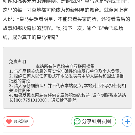
剧性和搞笑元素的连续剧。是谁说的？皇马就是“养成王国”，
这里的每一寸草地都可能成为超级明星的舞台。就像网上有
人说：“皇马要想看明星，不能只看买家的脸，还得看背后的
故事和那段奇妙的旅程。”你猜下一次，哪个“B”会飞跃场
线，成为真正的皇马传奇？
免责声明

           本站所有信息均来自互联网搜集

1.与产品相关信息的真实性准确性均由发布单位及个人负责，

2.拒绝任何人以任何形式在本站发表与中华人民共和国法律相
抵触的言论

3.请大家仔细辨认！并不代表本站观点,本站对此不承担任何相
关法律责任！

4.如果发现本网站有任何文章侵犯你的权益,请立刻联系本站站
长[QQ:775191930]，通知给予删除
分享到朋友圈
81
次浏览