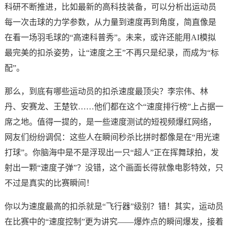
科研不断推进，比如最新的高科技装备，可以分析出运动员
每一次击球的力学参数，从力量到速度再到角度，简直像是
在看一场羽毛球的“高速科普秀”。未来，或许还能用AI模拟
最完美的扣杀姿势，让“速度之王”不再只是纪录，而成为“标
配”。
那么，到底有哪些运动员的扣杀速度最顶尖？李宗伟、林
丹、安赛龙、王楚钦……他们都在这个“速度排行榜”上占据一
席之地。值得一提的，是一些速度测试的短视频爆红网络，
网友们纷纷调侃：这些人在瞬间秒杀比拼时都像是在“用光速
打球”。你脑海中是不是浮现出一只“超人”正在挥舞球拍，发
射出一颗“速度子弹”？没错，这个画面长得就像电影特效，只
不过是真实的比赛瞬间！
你以为速度最高的扣杀就是“飞行器”级别？错！其实，运动员
在比赛中的“速度控制”更为讲究——爆炸点的瞬间爆发，接着