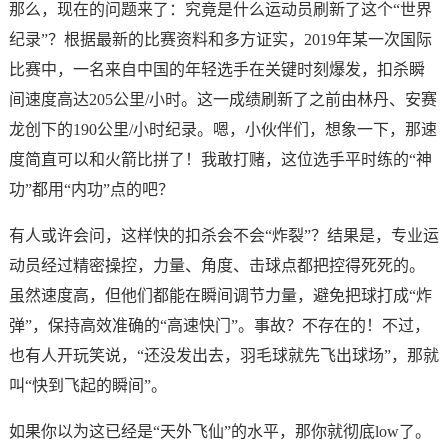
那么，现在的问题来了：究竟是什么运动员刷新了这个“世界
纪录”？根据最新的比赛资料和多方证实，2019年某一次国际
比赛中，一名来自中国的年轻选手在关键时刻爆发，扣杀瞬
间速度高达205公里/小时。这一成绩刷新了之前由林丹、安赛
龙创下的190公里/小时纪录。嗯，小伙伴们，想象一下，那速
度简直可以和火箭比拼了！我敢打赌，这位选手平时练的“神
功”都用“内功”点的吧？
有人或许会问，这样快的扣杀会不会“炸裂”？结果是，专业运
动员经过精密操控，力量、角度、击球点都把控得死死的。
虽然速度高，但他们都能在瞬间调节力量，避免把球打成“炸
弹”，保持高效准确的“高速快门”。事故？不存在的！不过，
也有人开玩笑说，“还没发出去，羽毛球就先飞出球场”，那就
叫“快到飞起的瞬间”。
如果你以为这已经是“天外飞仙”的水平，那你就彻底low了。