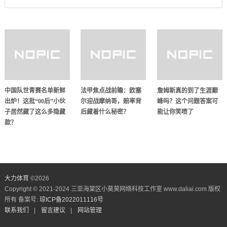
中国队世青赛名单新鲜
法甲焦点战前瞻：欧塞
詹姆斯真的到了生涯巅
出炉！这批“00后”小伙
尔迎战摩纳哥，赔率背
峰吗？这个问题答案可
子居然藏了这么多隐藏
后藏着什么秘密？
能让你笑喷了
款？
大力体育
©
2026
Copyright © 2021-2024 三亚海棠区小莫莫网络科技工作室 www.daliai.com 版权
所有 备案号:
琼ICP备2022011116号
联系我们
|
留言建议
|
网站管理