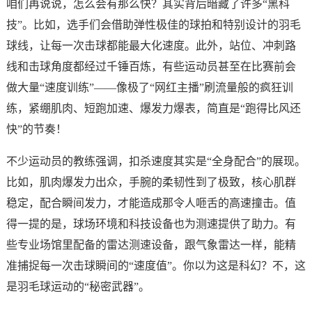
咱们再说说，怎么会有那么快？其实背后暗藏了许多“黑科
技”。比如，选手们会借助弹性极佳的球拍和特别设计的羽毛
球线，让每一次击球都能最大化速度。此外，站位、冲刺路
线和击球角度都经过千锤百炼，有些运动员甚至在比赛前会
做大量“速度训练”——像极了“网红主播”刷流量般的疯狂训
练，紧绷肌肉、短跑加速、爆发力爆表，简直是“跑得比风还
快”的节奏！
不少运动员的教练强调，扣杀速度其实是“全身配合”的展现。
比如，肌肉爆发力出众，手腕的柔韧性到了极致，核心肌群
稳定，配合瞬间发力，才能造成那令人咂舌的高速撞击。值
得一提的是，球场环境和科技设备也为测速提供了助力。有
些专业场馆里配备的雷达测速设备，跟气象雷达一样，能精
准捕捉每一次击球瞬间的“速度值”。你以为这是科幻？不，这
是羽毛球运动的“秘密武器”。