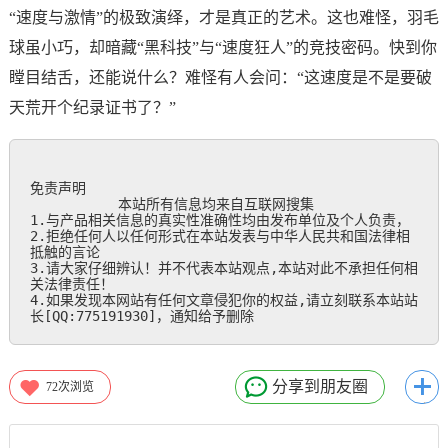
“速度与激情”的极致演绎，才是真正的艺术。这也难怪，羽毛
球虽小巧，却暗藏“黑科技”与“速度狂人”的竞技密码。快到你
瞠目结舌，还能说什么？难怪有人会问：“这速度是不是要破
天荒开个纪录证书了？”
免责声明

           本站所有信息均来自互联网搜集

1.与产品相关信息的真实性准确性均由发布单位及个人负责，

2.拒绝任何人以任何形式在本站发表与中华人民共和国法律相
抵触的言论

3.请大家仔细辨认！并不代表本站观点,本站对此不承担任何相
关法律责任！

4.如果发现本网站有任何文章侵犯你的权益,请立刻联系本站站
长[QQ:775191930]，通知给予删除
分享到朋友圈
72
次浏览